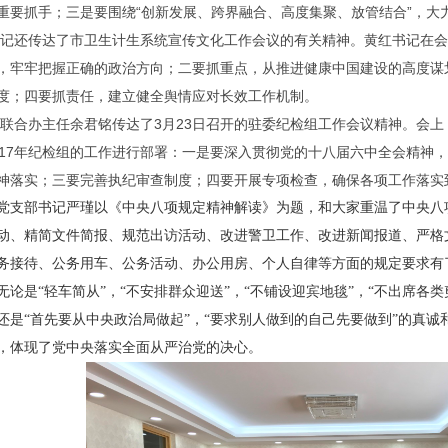
重要抓手；三是要围绕“创新发展、跨界融合、高度集聚、放管结合”，大
记还传达了市卫生计生系统宣传文化工作会议的有关精神。黄红书记在会上
，牢牢把握正确的政治方向；二要抓重点，从推进健康中国建设的高度谋
度；四要抓责任，建立健全舆情应对长效工作机制。
联合办主任余君铭传达了3月23日召开的驻委纪检组工作会议精神。会上
017年纪检组的工作进行部署：一是要深入贯彻党的十八届六中全会精神
神落实；三要完善执纪审查制度；四要开展专项检查，确保各项工作落实
党支部书记严瑾以《中央八项规定精神解读》为题，和大家重温了中央八
动、精简文件简报、规范出访活动、改进警卫工作、改进新闻报道、严格
务接待、公务用车、公务活动、办公用房、个人自律等方面的规定要求有
无论是“轻车简从”，“不安排群众迎送”，“不铺设迎宾地毯”，“不出席各
还是“首先要从中央政治局做起”，“要求别人做到的自己先要做到”的真
，体现了党中央落实全面从严治党的决心。