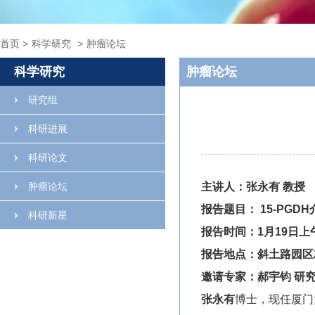
首页
>
科学研究
>
肿瘤论坛
科学研究
肿瘤论坛
研究组
科研进展
科研论文
肿瘤论坛
主讲人：张永有
教授
报告题目：
15-PGDH
科研新星
报告时间：
1
月
19
日上
报告地点：斜土路园区
邀请专家：郝宇钧
研
张永有
博士，现任厦门