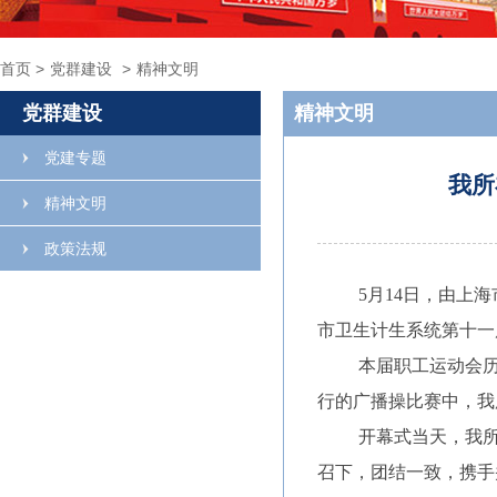
首页
>
党群建设
>
精神文明
党群建设
精神文明
党建专题
我所
精神文明
政策法规
5月14日，由上
市卫生计生系统第十一
本届职工运动会历
行的广播操比赛中，我
开幕式当天，我所
召下，团结一致，携手