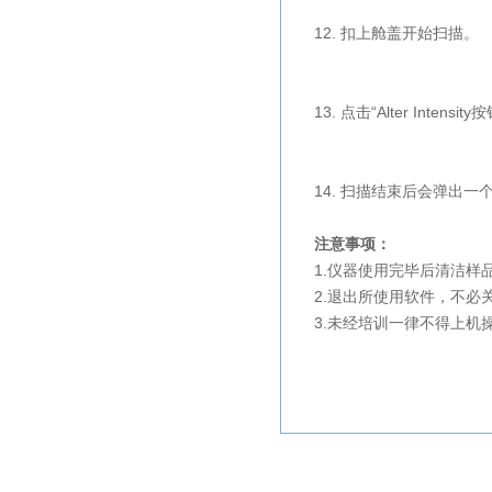
12. 扣上舱盖开始扫描。
13. 点击“
Alter Intensity
按
14. 扫描结束后会弹出一
注意事项：
1.仪器使用完毕后清洁样
2.退出所使用软件，不
3.未经培训一律不得上机