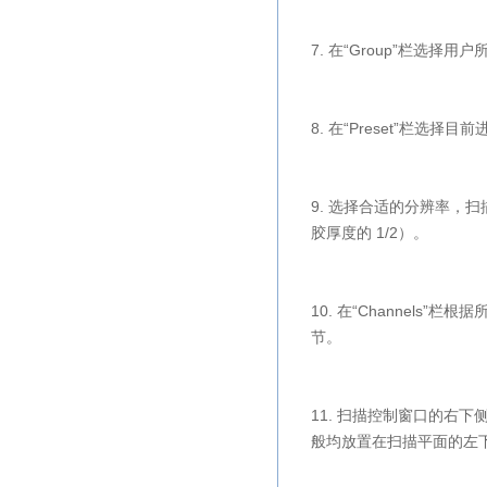
7. 在“
Group
”栏选择用户
8. 在“
Preset
”栏选择目前
9. 选择合适的分辨率，
胶厚度的 1/2）。
10. 在“
Channels
”栏根据
节。
11. 扫描控制窗口的右
般均放置在扫描平面的左