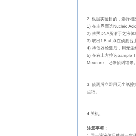
2. 根据实验目的，选择相
1) 在主界面选Nucleic Aci
2) 依照DNA所溶于之液体准
3) 取出1.5 ul 点在侦
4) 待仪器检测后，用无
5) 在右上方拉选Sample
Measure，记录侦测结果
3. 侦测后立即用无尘纸
尘纸。
4.关机。
注意事项：
1.同一滴液体只能做一