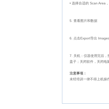
• 选择合适的
Scan Area
，
5. 查看图片和数据
6. 点击
Export
导出
Image
7. 关机：仪器使用完
盖子；关闭软件，关闭电
注意事项：
未经培训一律不得上机操